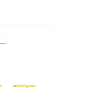
zca Sus Nutrientes:
e (Cu)
s
Otras Paginas
Videos
e