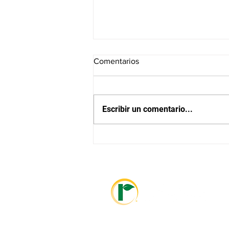
Comentarios
Escribir un comentario...
El Dr. Lee Opdahl se une al
equipo de Agronomía de
Ralco