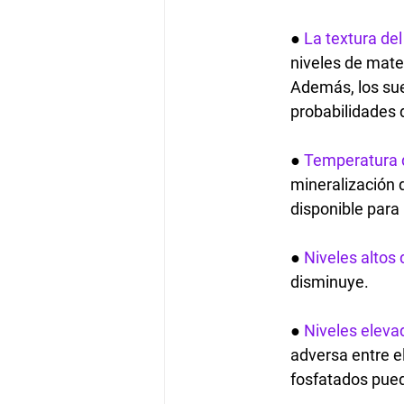
● 
La textura del
niveles de mate
Además, los sue
probabilidades 
● 
Temperatura d
mineralización 
disponible para 
● 
Niveles altos
disminuye.
● 
Niveles eleva
adversa entre el
fosfatados pued