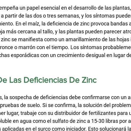
empeña un papel esencial en el desarrollo de las plantas,
a partir de las dos o tres semanas, y los síntomas puede
ento. En el maíz, la deficiencia de zinc provoca bandas 
oja más cercana al tallo, y las plantas pueden parecer atro
e zinc se manifiesta como un amarillamiento de las hojas 
bronce o marrón con el tiempo. Los síntomas probableme
as esporádicas con un crecimiento desigual en lugar de 
e Las Deficiencias De Zinc
as, la sospecha de deficiencias debe confirmarse con un an
y pruebas de suelo. Si se confirma, la solución del problem
r lugar, trabaje con su distribuidor de fertilizantes para u
oluble en agua como el sulfato de zinc a 15-30 libras por a
s aplicadas en el surco como iniciador. Esto solucionará la