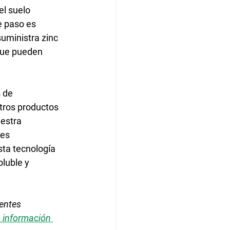
l suelo 
te paso es 
suministra zinc 
 que pueden 
 de 
tros productos 
estra 
es 
ta tecnología 
luble y 
entes 
información 