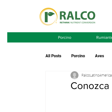
Porcino
Rumiant
All Posts
Porcino
Aves
RalcoLatinoAmerica
Conozca S