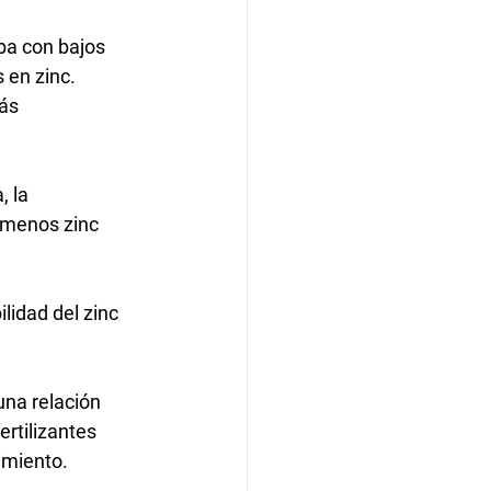
rba con bajos
 en zinc.
ás 
, la
a menos zinc
lidad del zinc
na relación
ertilizantes
imiento.