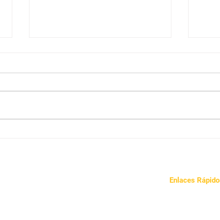
Conozca Sus Nutrientes:
Cono
Hierro (Fe)
Cobr
Enlaces Rápido
Sobre Nosotros
Nuestro Enfoqu
Noticias