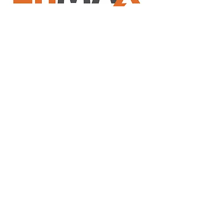
Detalle
EnMAX®
EnMAX® es un enfoque único para la
formulación de dietas para cerdos. ...
Leer Más