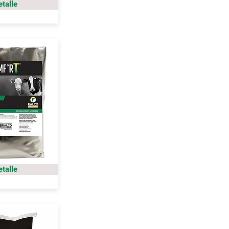
etalle
etalle