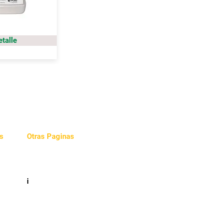
etalle
s
Otras Paginas
Videos
e
i
cidad