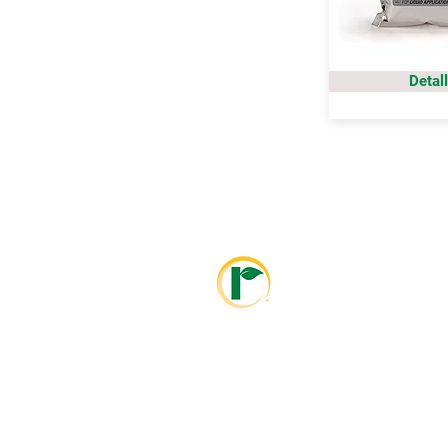
Detal
info@ralcolatinoamerica.com
+593 995468381
info@ralcoagriculture.com
1-800-533-5306