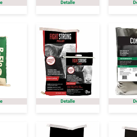
le
Detalle
D
le
Detalle
D