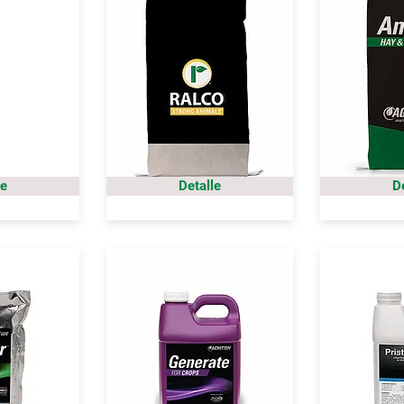
le
Detalle
D