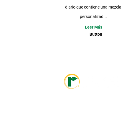
diario que contiene una mezcla
personalizad...
Leer Más
Button
info@ralcolatinoamerica.com
+593 995468381
info@ralcoagriculture.com
1-800-533-5306
Marshall, MN