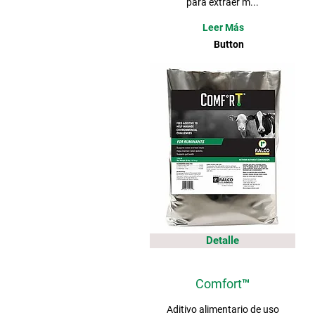
para extraer m...
Leer Más
Button
Detalle
Comfort™
Aditivo alimentario de uso