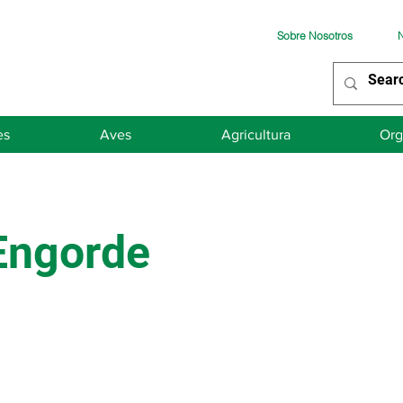
Sobre Nosotros
N
es
Aves
Agricultura
Org
 Engorde