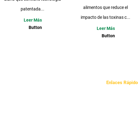
alimentos que reduce el
patentada...
impacto de las toxinas c...
Leer Más
Button
Leer Más
Button
Enlaces Rápido
Sobre Nosotros
Nuestro Enfoqu
Noticias
Contacto
Política de Priva