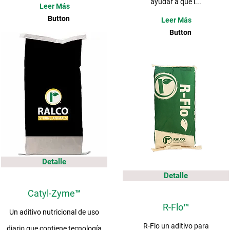
ayudar a que l...
Leer Más
Button
Leer Más
Button
Detalle
Detalle
Catyl-Zyme™
R-Flo™
Un aditivo nutricional de uso
R-Flo un aditivo para
diario que contiene tecnología