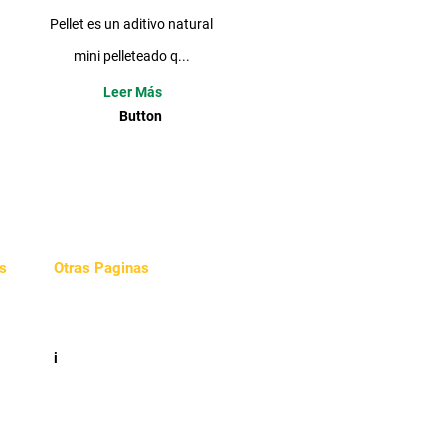
Pellet es un aditivo natural
mini pelleteado q...
Leer Más
Button
s
Otras Paginas
Videos
e
i
cidad