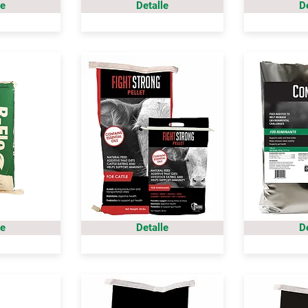
le
Detalle
D
le
Detalle
D