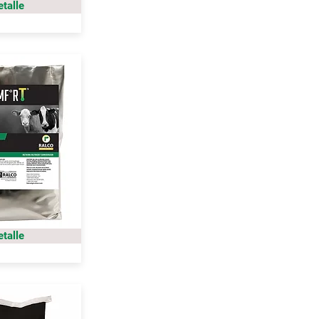
etalle
etalle