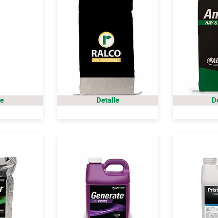
le
Detalle
D