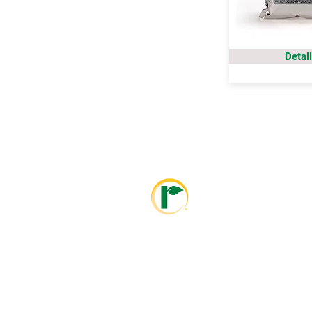
Detal
info@ralcolatinoamerica.com
+593 995468381
info@ralcoagriculture.com
1-800-533-5306