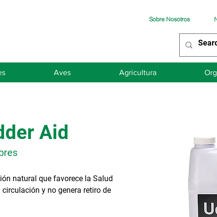
Sobre Nosotros
N
es
Aves
Agricultura
Org
dder Aid
bres
ión natural que favorece la Salud
circulación y no genera retiro de