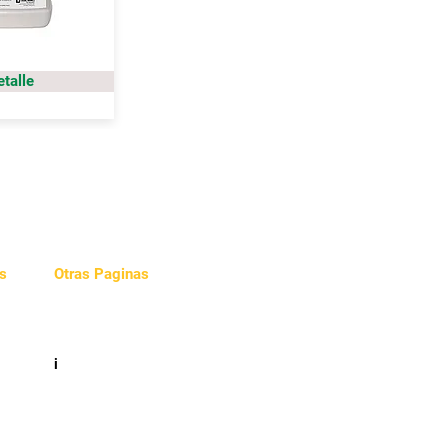
etalle
s
Otras Paginas
Videos
e
i
cidad