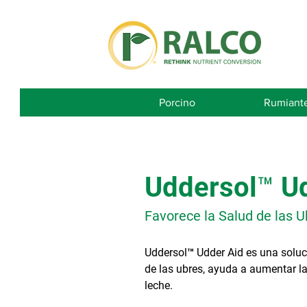
Porcino
Rumiant
Uddersol™ U
Favorece la Salud de las U
Uddersol™ Udder Aid es una soluc
de las ubres, ayuda a aumentar la 
leche.