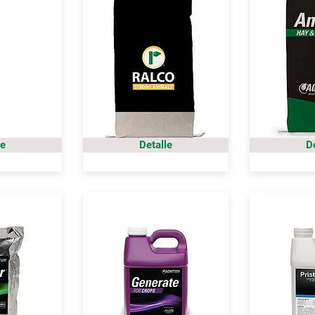
le
Detalle
D