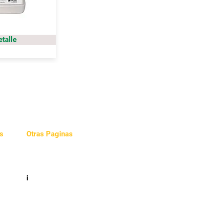
etalle
s
Otras Paginas
Videos
e
i
cidad