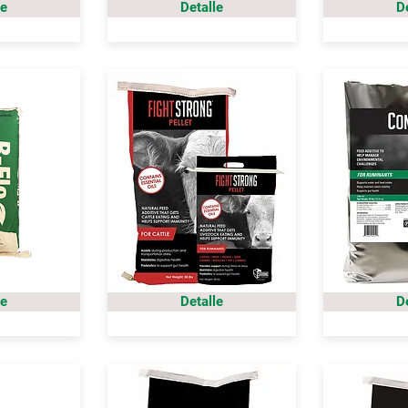
le
Detalle
D
le
Detalle
D