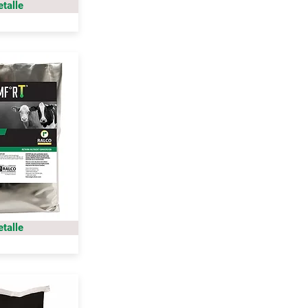
etalle
etalle