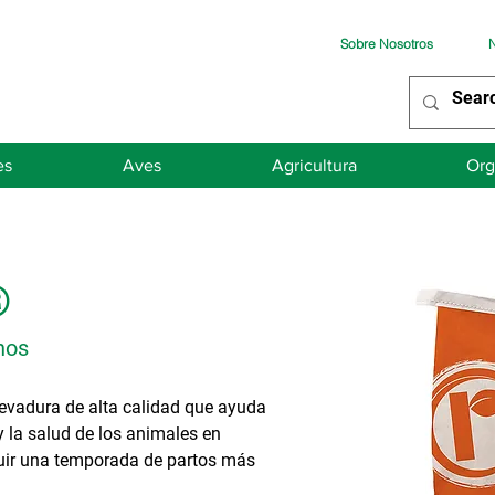
Sobre Nosotros
N
es
Aves
Agricultura
Org
®
nos
evadura de alta calidad que ayuda
y la salud de los animales en
guir una temporada de partos más