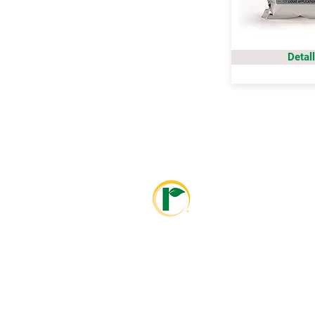
Detal
info@ralcolatinoamerica.com
+593 995468381
info@ralcoagriculture.com
1-800-533-5306