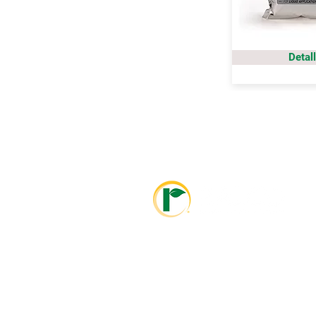
Detal
info@ralcolatinoamerica.com
+593 995468381
info@ralcoagriculture.com
1-800-533-5306