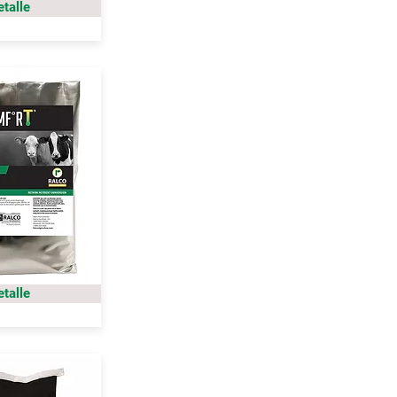
etalle
etalle