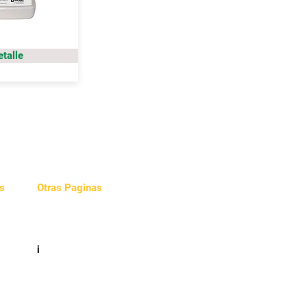
etalle
s
Otras Paginas
Videos
e
i
cidad