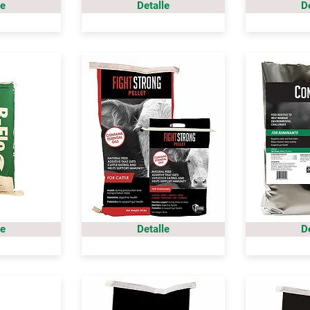
le
Detalle
D
le
Detalle
D