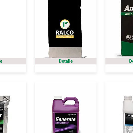
le
Detalle
D