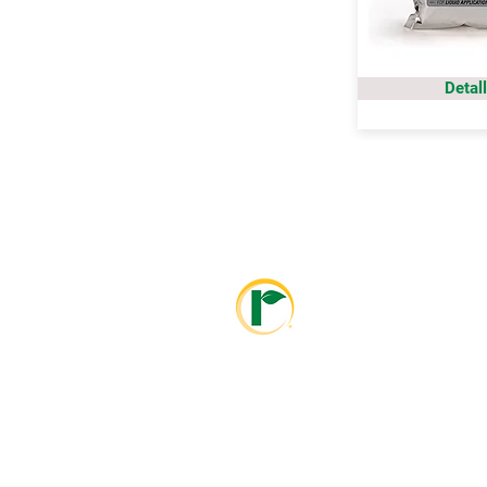
Detal
info@ralcolatinoamerica.com
+593 995468381
info@ralcoagriculture.com
1-800-533-5306