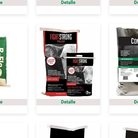
le
Detalle
D
le
Detalle
D