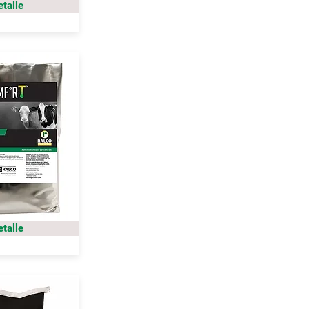
etalle
etalle