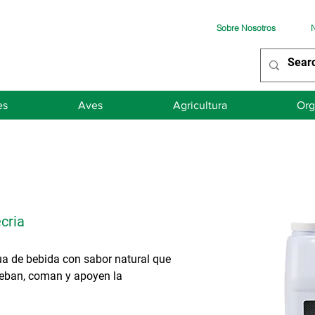
Sobre Nosotros
N
es
Aves
Agricultura
Org
ecria
ua de bebida con sabor natural que
beban, coman y apoyen la