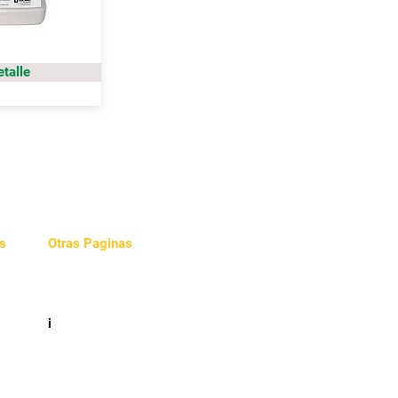
etalle
s
Otras Paginas
Videos
e
i
cidad