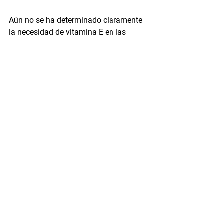
Aún no se ha determinado claramente 
la necesidad de vitamina E en las 
raciones del ganado vacuno. Hasta que 
se sepa más, los expertos recomiendan 
suministrar al ganado un mínimo de 50 
UI de vitamina E al día.
Aunque el ganado obtiene la mayor 
parte de la vitamina E de los forrajes, y 
no es necesaria en la mayoría de las 
condiciones de pastoreo, debe 
administrarse un suplemento de entre 
50 y 100 UI/día al ganado alimentado 
con cereales o heno de baja calidad 
durante períodos prolongados.
Permítanos ayudarle a elaborar un programa 
personalizado de minerales específico para 