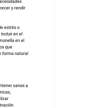
necesidades 
ecer y rendir 
e estrés o 
ncluir en el 
monella en el 
sos que 
e forma natural 
tener sanas a 
micas, 
izar 
inación 