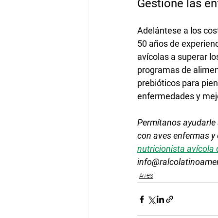
Gestione las e
Adelántese a los cos
50 años de experienc
avícolas a superar lo
programas de aliment
prebióticos para pie
enfermedades y mejor
Permítanos ayudarle a
con aves enfermas y 
nutricionista avícola
info@ralcolatinoame
Aves