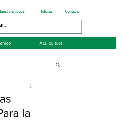
uestro Enfoque
Noticias
Contacto
anico
Acuicultura
nas
ara la