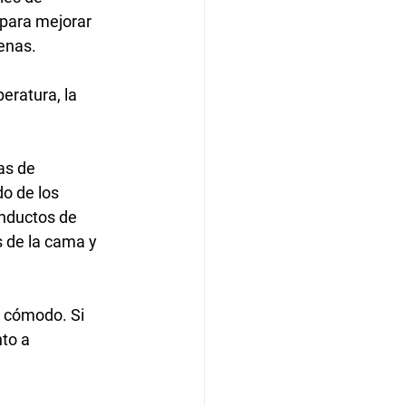
para mejorar 
genas.
eratura, la 
as de 
o de los 
onductos de 
 de la cama y 
 cómodo. Si 
to a 