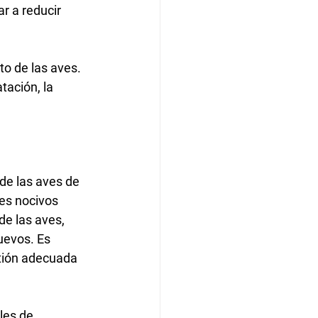
r a reducir 
o de las aves. 
ación, la 
de las aves de 
es nocivos 
de las aves, 
uevos. Es 
tión adecuada 
les de 