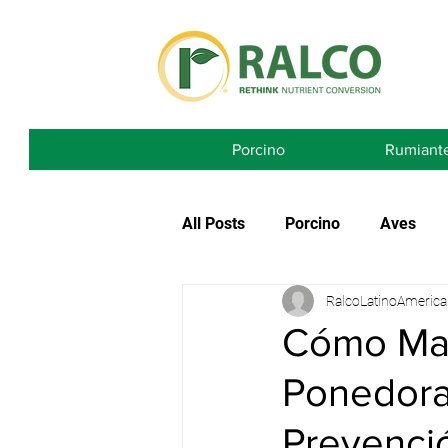
Porcino
Rumiant
All Posts
Porcino
Aves
RalcoLatinoAmerica
Cómo Man
Ponedoras
Prevenci