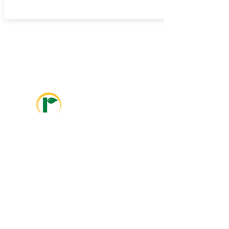
info@ralcolatinoamerica.com
+593 995468381
info@ralcoagriculture.com
1-800-533-5306
Marshall, MN