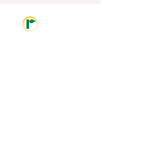
info@ralcolatinoamerica.com
+593 995468381
info@ralcoagriculture.com
1-800-533-5306
Marshall, MN
Enlaces Rápidos
Otras Paginas
Sobre
Videos
Nosotros