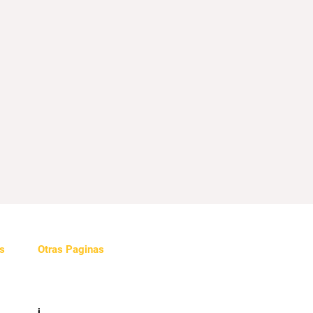
s
Otras Paginas
Videos
e
i