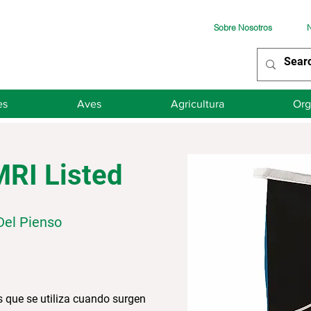
Sobre Nosotros
N
es
Aves
Agricultura
Org
MRI Listed
Del Pienso
s que se utiliza cuando surgen