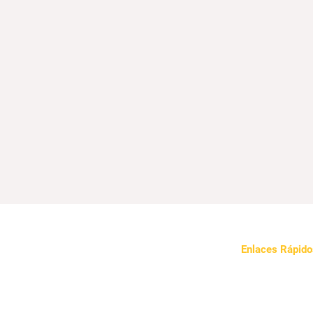
Enlaces Rápido
Sobre Nosotros
Nuestro Enfoqu
Noticias