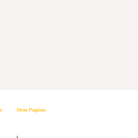
s
Otras Paginas
Videos
e
i