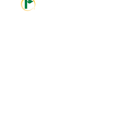
info@ralcolatinoamerica.com
+593 995468381
info@ralcoagriculture.com
1-800-533-5306
Marshall, MN
Enlaces Rápidos
Otras Paginas
Sobre
Videos
Nosotros
Nuestro
i
Enfoque
Noticias