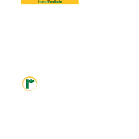
Heno/Ensilado
info@ralcolatinoamerica.com
+593 995468381
info@ralcoagriculture.com
1-800-533-5306
Marshall, MN