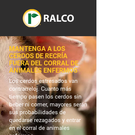
MANTENGA A LOS
CERDOS DE RECRÍA
FUERA DEL CORRAL DE
ANIMALES ENFERMOS
Los cerdos estresados van
contrarreloj. Cuanto más
tiempo pasen los cerdos sin
beber ni comer, mayores serán
sus probabilidades de
quedarse rezagados y entrar
en el corral de animales