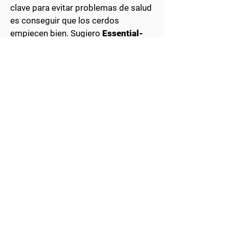
clave para evitar problemas de salud
es conseguir que los cerdos
empiecen bien. Sugiero
Essential-
Lyte
para todos los grupos de recría.
Mis clientes ven resultados notables
en sus cerdos. Aseguran que los
animales comen y beben con
rapidez, lo que se traduce en
estómagos evidentemente llenos y
un comportamiento activo. Cuando
surgen problemas de salud (que a
menudo son inevitables), descubren
que sus cerdos permanecen más
tiempo en el pienso, lo que se
traduce en menos animales de baja
calidad y más consistencia entre los
grupos."