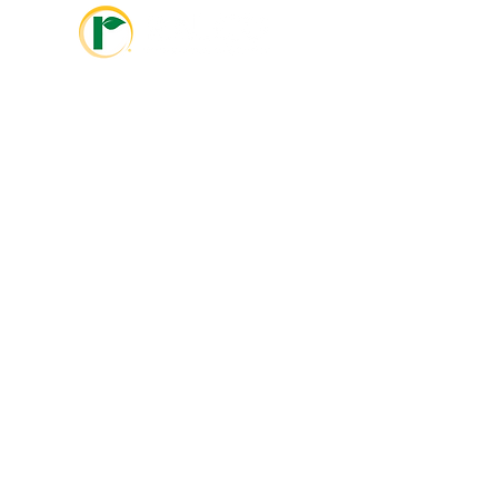
info@ralcolatinoamerica.com
+593 995468381
info@ralcoagriculture.com
1-800-533-5306
Marshall, MN
Enlaces Rápidos
Otras Paginas
Sobre
Videos
Nosotros
Nuestro
i
Enfoque