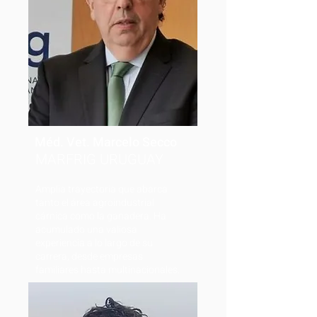
Méd. Vet. Marcelo Secco
MARFRIG URUGUAY
Amplia trayectoria que abarca
tanto el área agroindustrial
cárnica como la ganadera. Ha
acumulado una valiosa
experiencia a lo largo de su
carrera, desde empresas
familiares hasta multinacionales.