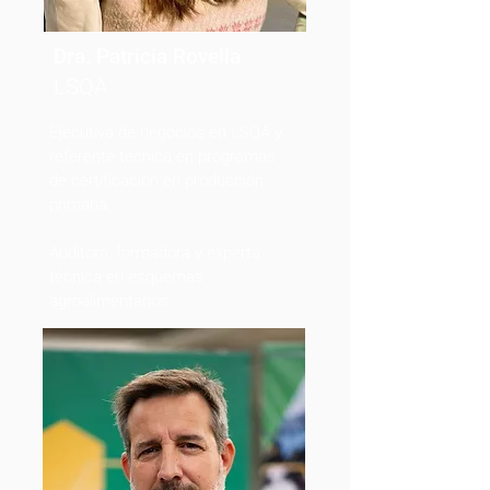
Dra. Patricia Rovella
LSQA
Ejecutiva de negocios en LSQA y
referente técnica en programas
de certificación en producción
primaria.
Auditora, formadora y experta
técnica en esquemas
agroalimentarios.