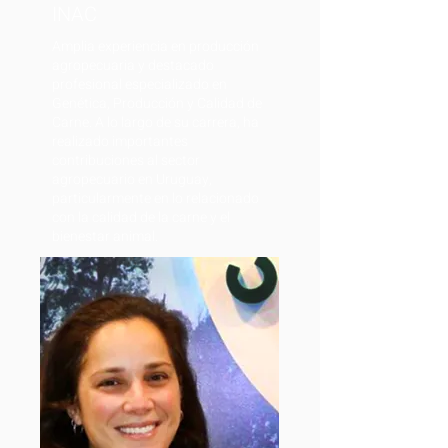
INAC
Amplia experiencia en producción
agropecuaria y destacado
profesional especializado en
Genética, Producción y Calidad de
Carne. A lo largo de su carrera, ha
realizado importantes
contribuciones al sector
agropecuario en Uruguay,
particularmente en lo relacionado
con la calidad de la carne y el
bienestar animal.