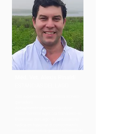
Méd. Vet. Alexis Rinaldi
ESTANCIAS DEL LAGO
Con experiencia en sistema lechero -
ganadero.
Actualmente desempeñándose
como Gerente Agrícola Ganadero en
Estancias del Lago. Su entusiasmo
radica en fusionar el conocimiento
veterinario con la gestión eficiente de