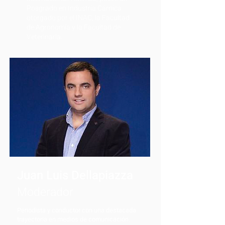
Posgrado en Industria Cárnica
otorgado por el INAC, la Facultad
de Agronomía y la Facultad de
Veterinaria.
Juan Luis Dellapiazza
Moderador
Periodista y conductor con una destacada
trayectoria en medios de comunicación.