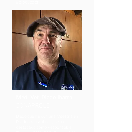
la producción.
Méd. Vet. Diego Ibarra
CONAPROLE
Diego cuenta con una Maestría en
Producción Animal y se ha
destacado como Responsable