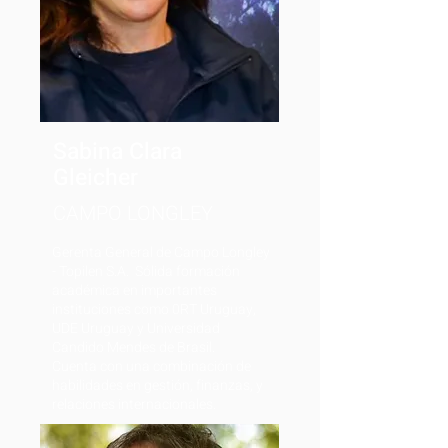
Sabina Clara
Gleicher
CAMPO LONGLEY
Gerenta General de Campo Longley
- Topilen S.A. Sólida formación
académica en importantes
instituciones como 0RT Uruguay,
UDE Uruguay y Universidad
Candido Mendes de Brasil.
Cuenta con una combinación de
habilidades en gestión, finanzas, y
relaciones internacionales.