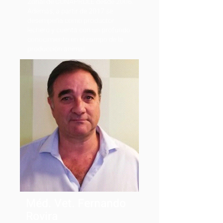
Zonal de CONAPROLE desde 2006.
Además, a partir de 2017 se
desempeña como productor
lechero y cuenta con un profundo
conocimiento en el campo de la
producción animal.
Méd. Vet. Fernando
Rovira