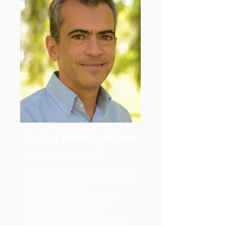
Ing. Agr. Rafael Leguísamo
INGLEBY FARMS
Gerente de Desarrollo de Negocios
en INGLEBY FARMS
Destacada formación en Alta
Dirección en Agronegocios,
Negociación y Comercio
Internacional. Además, posee un