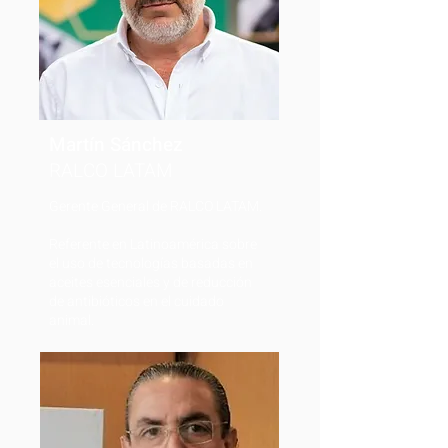
Martín Sánchez
RALCO LATAM
Gerente General de RALCO LATAM.
Referente en Latinoamérica sobre
el uso de tecnologías basadas en
aceites esenciales y de reducción
de antibióticos en el cuidado
animal.