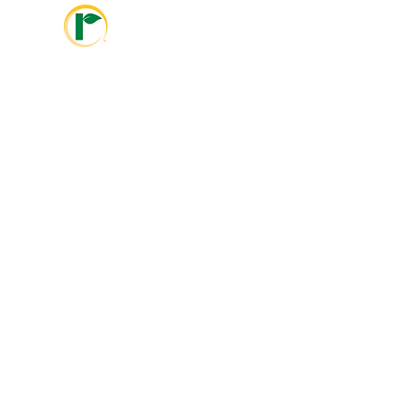
info@ralcolatinoamerica.com
+593 995468381
info@ralcoagriculture.com
1-800-533-5306
Marshall, MN
Enlaces Rápidos
Otras Paginas
Sobre
Videos
Nosotros
Nuestro
i
Enfoque