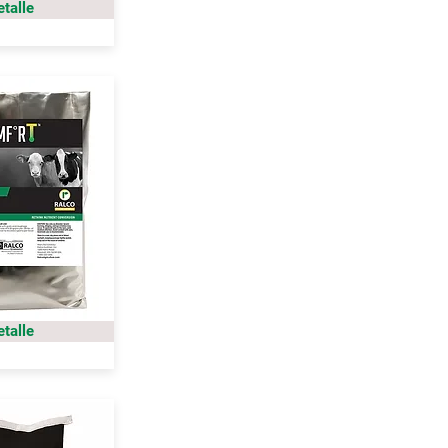
etalle
etalle