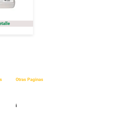
etalle
s
Otras Paginas
Videos
e
i
cidad