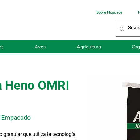
Sobre Nosotros
N
es
Aves
Agricultura
Org
a Heno OMRI
de Empacado
granular que utiliza la tecnología