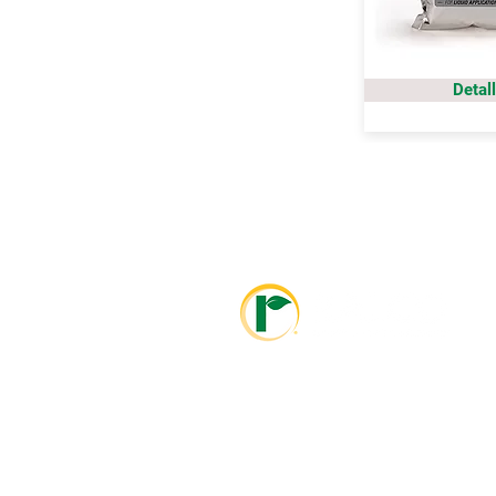
Detal
info@ralcolatinoamerica.com
+593 995468381
info@ralcoagriculture.com
1-800-533-5306