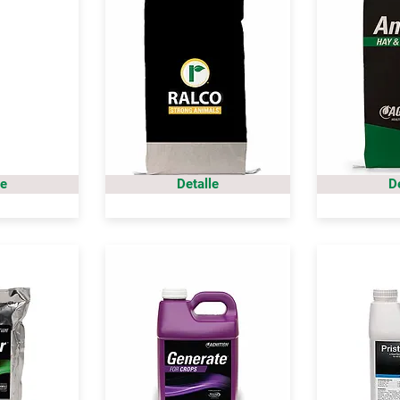
le
Detalle
D