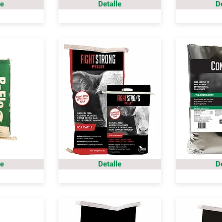
le
Detalle
D
le
Detalle
D