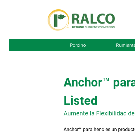
Porcino
Rumiant
Anchor™ par
Listed
Aumente la Flexibilidad 
Anchor™ para heno es un producto 