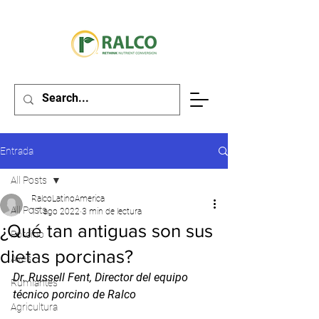
Entrada
All Posts
RalcoLatinoAmerica
All Posts
17 ago 2022
3 min de lectura
¿Qué tan antiguas son sus
Porcino
dietas porcinas?
Aves
Dr. Russell Fent, Director del equipo 
Rumiantes
técnico porcino de Ralco
Agricultura