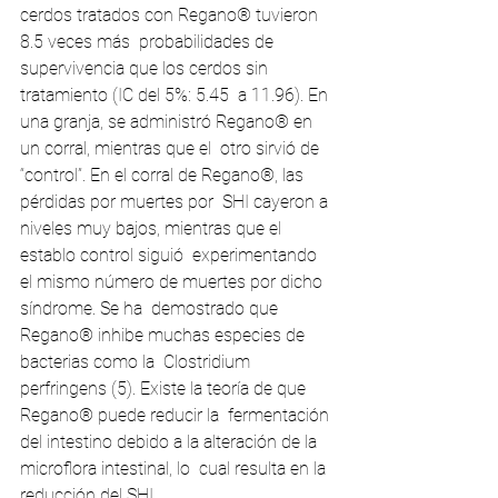
cerdos tratados con Regano® tuvieron 
8.5 veces más  probabilidades de 
supervivencia que los cerdos sin 
tratamiento (IC del 5%: 5.45  a 11.96). En 
una granja, se administró Regano® en 
un corral, mientras que el  otro sirvió de 
“control”. En el corral de Regano®, las 
pérdidas por muertes por  SHI cayeron a 
niveles muy bajos, mientras que el 
establo control siguió  experimentando 
el mismo número de muertes por dicho 
síndrome. Se ha  demostrado que 
Regano® inhibe muchas especies de 
bacterias como la  Clostridium 
perfringens (5). Existe la teoría de que 
Regano® puede reducir la  fermentación 
del intestino debido a la alteración de la 
microflora intestinal, lo  cual resulta en la 
reducción del SHI.