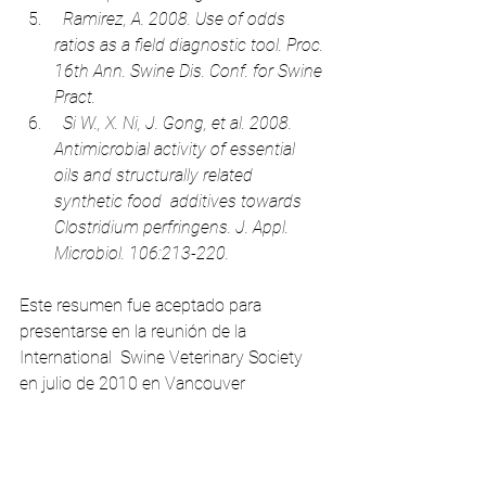
  Ramirez, A. 2008. Use of odds 
ratios as a field diagnostic tool. Proc. 
16th Ann. Swine Dis. Conf. for Swine 
Pract. 
  Si W., X. Ni, J. Gong, et al. 2008. 
Antimicrobial activity of essential 
oils and structurally related 
synthetic food  additives towards 
Clostridium perfringens. J. Appl. 
Microbiol. 106:213-220. 
Este resumen fue aceptado para 
presentarse en la reunión de la 
International  Swine Veterinary Society 
en julio de 2010 en Vancouver