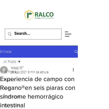
Entrada
All Posts
llddgg187
All Posts
26 ago 2021
3 min de lectura
Experiencia de campo con
Porcino
Regano®en seis piaras con
Aves
síndrome hemorrágico
Rumiantes
intestinal
Agricultura