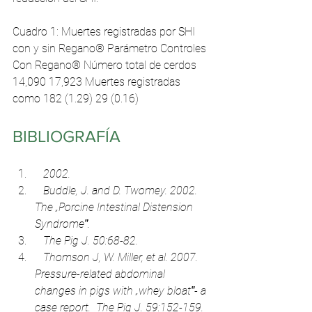
Cuadro 1: Muertes registradas por SHI 
con y sin Regano® Parámetro Controles 
Con Regano® Número total de cerdos 
14,090 17,923 Muertes registradas 
como 182 (1.29) 29 (0.16)
BIBLIOGRAFÍA 
   2002.  
   Buddle, J. and D. Twomey. 2002. 
The „Porcine Intestinal Distension 
Syndrome‟. 
   The Pig J. 50:68-82. 
   Thomson J, W. Miller, et al. 2007. 
Pressure-related abdominal 
changes in pigs with „whey bloat‟- a 
case report.  The Pig J. 59:152-159. 