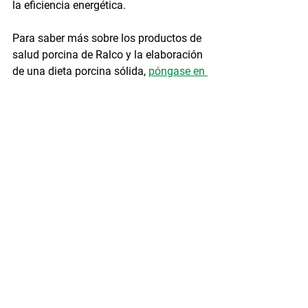
la eficiencia energética.
Para saber más sobre los productos de 
salud porcina de Ralco y la elaboración 
de una dieta porcina sólida, 
póngase en 
contacto
 con nosotros para obtener 
una revisión confidencial de sus dietas.
Porcino
Ver todo
Entradas recientes