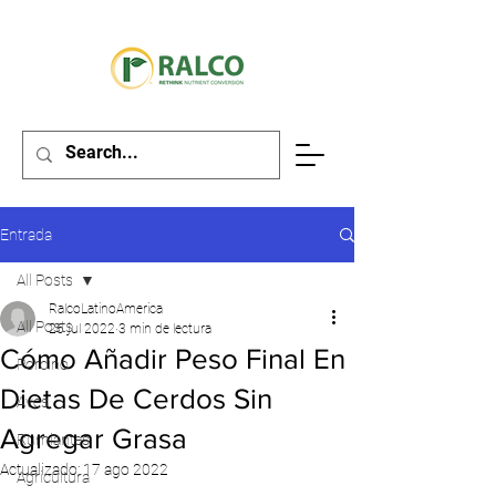
Entrada
All Posts
RalcoLatinoAmerica
All Posts
26 jul 2022
3 min de lectura
Cómo Añadir Peso Final En
Porcino
Dietas De Cerdos Sin
Aves
Agregar Grasa
Rumiantes
Actualizado:
17 ago 2022
Agricultura